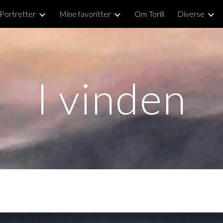
Portretter
Mine favoritter
Om Torill
Diverse
ip to main content
Skip to navigat
I vinden