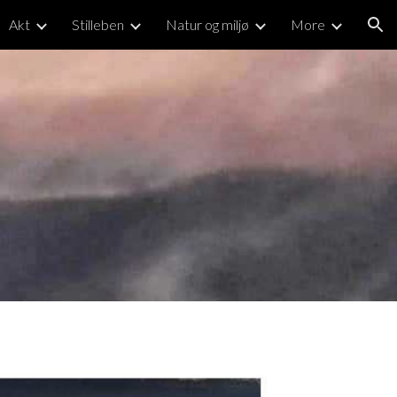
Akt
Stilleben
Natur og miljø
More
ion